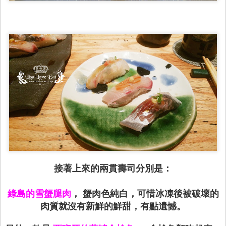
接著上來的兩貫壽司分別是：
綠島的雪蟹腿肉
， 蟹肉色純白，可惜冰凍後被破壞的
肉質就沒有新鮮的鮮甜，有點遺憾。