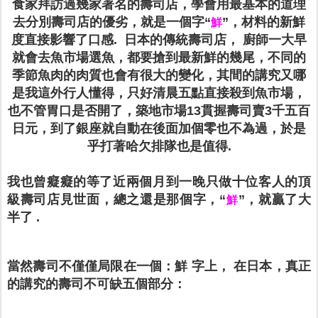
食家拜訪過幾家著名的壽司店，學會用最基本的道理
去分別壽司店的優劣，就是一個字“
”，材料的新鮮
鮮
度直接影響了口感. 日本的傳統壽司店， 廚師一大早
就會去魚市場選魚，都要搶到最新鮮的幾尾，不同的
季節魚肉的肉質也會有很大的變化，其間的講究又哪
是我這外行人懂得，只好清晨五點直接殺到魚市場，
也不管胃口是否開了，築地市場13貫握壽司賣3千五百
日元，到了銀座就自動在後面加個零也不為過，於是
乎打著哈欠排隊也是值得.
我也曾
癡癡的等了近兩個月到一晚只做十位客人的頂
級壽司店見世面，總之還是那個字，“
”，就贏了大
鮮
半了 .
當然壽司不僅僅局限在一個：鮮 字上， 在日本，真正
的講究的壽司不可缺五個部分：