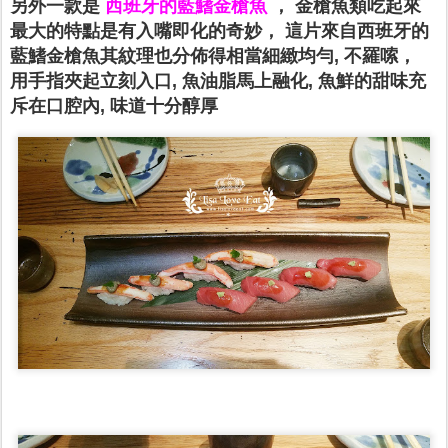
另外一款是
西班牙的藍鰭金槍魚
， 金槍魚類吃起來
最大的特點是有入嘴即化的奇妙， 這片來自西班牙的
藍鰭金槍魚其紋理也分佈得相當細緻均勻, 不羅嗦，
用手指夾起立刻入口, 魚油脂馬上融化, 魚鮮的甜味充
斥在口腔內, 味道十分醇厚