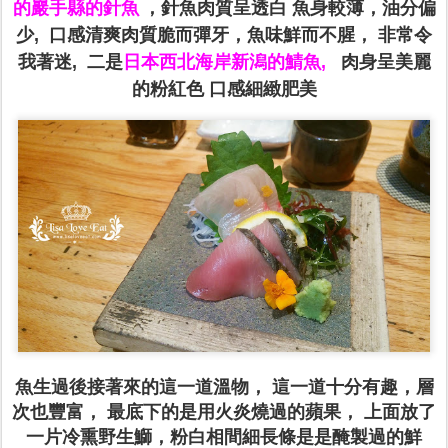
的巖手縣的針魚
，針魚肉質呈透白 魚身較薄，油分偏
少, 口感清爽肉質脆而彈牙，魚味鮮而不腥， 非常令
我著迷, 二是
日本西北海岸新潟的鯖魚,
肉身呈美麗
的粉紅色 口感細緻肥美
魚生過後接著來的這一道溫物， 這一道十分有趣，層
次也豐富， 最底下的是用火炎燒過的蘋果， 上面放了
一片冷熏野生鰤，粉白相間細長條是是醃製過的鮮