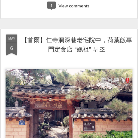
1
View comments
【首爾】仁寺洞深巷老宅院中，荷葉飯專
MAY
6
門定食店 “嫘祖” 뉘조