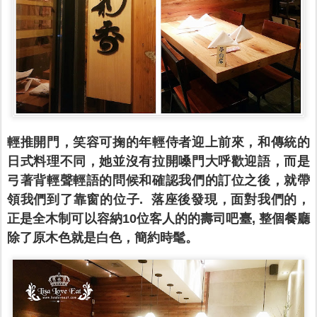
輕推開門，笑容可掬的年輕侍者迎上前來，和傳統的
日式料理不同，她並沒有拉開嗓門大呼歡迎語，而是
弓著背輕聲輕語的問候和確認我們的訂位之後，就帶
領我們到了靠窗的位子. 落座後發現，面對我們的，
正是全木制可以容納10位客人的的壽司吧臺,
整個餐廳
除了原木色就是白色，簡約時髦。