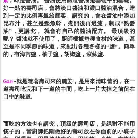
，即是醬油。 醬油使用釀造醬油是基礎中的基礎。
紫
好一點的壽司店，會將淡口醬油和濃口醬油混合，達
到一定的比例再呈給顧客。講究的，會在醬油中添加
昆布汁，甚至是鰹魚幹，煮開後再過濾，制成“熟醬
油”，更講究， 就會有自己的醬油配方。 最頂級的
呢？ 醬油就不使用了，廚師根據每種食材的味道，甚
至是不同季節的味道，來配出各種各樣的“鹽”。簡單
的，有海苔鹽，柚子鹽，胡椒鹽，紫蘇鹽.
-就是隨著壽司來的腌姜，是用來清味蕾的，在一
Gari
道壽司吃完和下一道的中間，吃上一片去掉之前留在
口中的味道.
而吃的方法也有講究，頂級的壽司店，是絕對不能用
筷子的，當廚師把剛做好的壽司放在你面前的小碟子