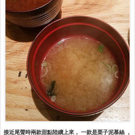
接近尾聲時兩款甜點陸續上來， 一款是栗子泥慕絲 ，