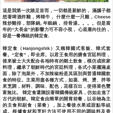
這是我第一次踏足首而，一切都是新鮮的， 滿腦子都
想著啤酒炸雞，烤韓牛， 什麼什麼一只雞，Cheese
辣炒雞排，部隊鍋, 年糕鍋， 排骨湯。。。。但是當
年的“大長金”的影響力可不容小視， 心底最向往的，
卻是一餐傳統的韓定食.
韓定食（Hanjongshik）又稱韓國式客飯、韓式套
餐。“定食”，即全席。以君王食用的膳食宮廷料理，
後來被士大夫配合各地特有的鄉土飲食，模仿成班家
料理，繼承了朝鮮時代的宮廷料理，各式小菜擺滿桌
面，除了泡菜外，不加辣椒粉是其區別與普通韓國飲
食的特征。主菜用盡各種方式，如蒸、烤、燙、拌等
來烹調，材料、調味、配色，花樣百出，使得菜色豐
富無比。 韓定食還陳設著韓國傳統家具，仿如走進了
古代的朝鮮。韓定食由簡單的開胃前餐，以谷物為主
的主食和副食（菜肴），加上餐後水果或甜點等組
成。根據食材和烹飪方法可使用不同的調味料及香