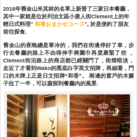
2016年舊金山米其林的名單上新晉了三家日本餐廳，
其中一家就是位於列治文區小唐人街Clement上的年
輕日式料理"
和香おまかせコース
"
,
於是便約了朋友
前往探食.
舊金山的夜晚總是寒冷的，我們在街邊停好了車，步
行去餐廳的路上不由得伸手將圍巾再度裹緊了些 ，
Clement
街
沿路上的商店都已經關門了，街燈暗淡，
走近了才看到Wako的黑底白字英文招牌，再細看，門
口的木牌上正是日文招牌“和香”。 兩邊的窗戶的木簾
子拉了一半，可以窺探到餐廳內的風景.