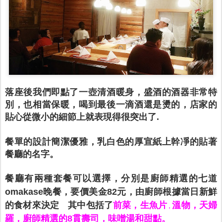
落座後我們即點了一壺清酒暖身，盛酒的酒器非常特
別，也相當保暖，喝到最後一滴酒還是燙的，店家的
貼心從微小的細節上就表現得很突出了.
餐單的設計簡潔優雅，乳白色的厚宣紙上幹凈的貼著
餐廳的名字。
餐廳有兩種套餐可以選擇，分別是廚師精選的七道
omakase晚餐，要價美金82元，
由廚師根據當日新鮮
的食材來決定
其中包括了
前菜，生魚片
溫物
，天婦
，
羅，廚師精選的8貫壽司，味噌湯和甜點。