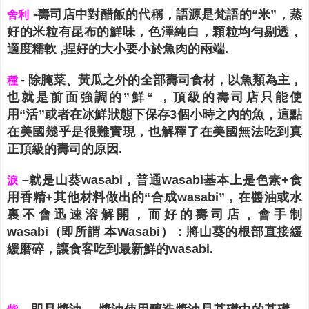
-壽司店中對醋飯的代稱，語源是梵語的“米”，蒸
舍利
好的米粒有昆布的鮮味，色澤純白，顆粒均勻剔透，
適度糯軟 ,捏好的大小要小於魚肉的兩端.
- 除腌菜、黃瓜之外的全部壽司食材，以魚類為主，
種
也就是前面強調的”鮮“ ，頂級的壽司店只能使
用“活”或者在冰鮮狀態下保存3個小時之內的魚，這點
在美國幾乎是很難實現，也解釋了在美國無法吃到真
正頂級的壽司的原因.
–就是山葵wasabi，普通wasabi基本上是色素+食
淚
用香精+其他材料做出的“合成wasabi”，在醬油或水
裏不會迅速溶解開，而好的壽司店，會手制
wasabi（即所謂 本Wasabi）：將山葵的根部直接緩
緩磨碎，讓食客吃到最新鮮的wasabi.