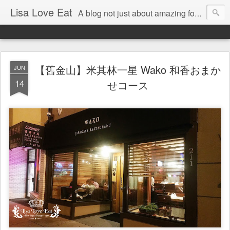
Lisa Love Eat
A blog not just about amazing food , but also about the things I love
【舊金山】米其林一星 Wako 和香おまか
JUN
14
せコース