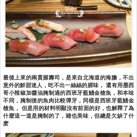
最後上來的兩貫握壽司，是來自北海道的海膽，不出
意外的鮮甜迷人，吃不出一絲絲的腥味， 還有用墨西
哥小辣椒加醬油腌制過的西班牙藍鰭金槍魚，和本味
不同，腌制後的魚肉比較彈牙，同樣是西班牙藍鰭金
槍魚， 但是用的材料明顯沒有前面的好，也解釋了為
什麼這一道是腌制的了，雖也美味，但總是欠缺了什
麽