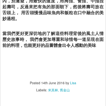
內，別遲疑，用最快的速度，用拇指、食指、中指捏
起壽司，反過來把有魚的那面朝下，然後將壽司放在
舌頭上， 用舌頭慢慢品味魚肉和飯粒在口中融合的美
妙過程。
當我們更好更深切地的了解這些料理背後的風土人情
歷史故事時， 我們會更加尊重和珍惜每一道呈現在面
前的料理，也能更好的品嘗體會出令人感動的美味
Posted
14th June 2016
by
Lisa
Labels:
米其林
舊金山