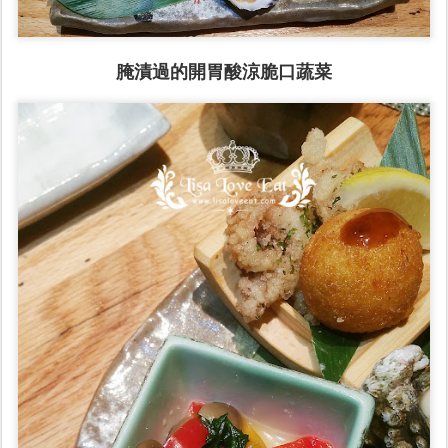
腌漬過的開胃酸涼脆口蔬菜