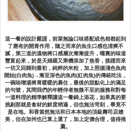
這一餐的設計嚴謹，前菜無論口味搭配或色相都起到
了應有的開胃作用，隨之而來的魚生口感也清爽不
膩，第三道的溫物將口感層次漸漸提升，嘴裏的味道
豐富起來，於是天婦羅又乘機添加了焦香，接踵而來
一切又回歸到最初，純粹的米粒，加上照循淺色魚肉
開始(白肉魚)→漸至深色的魚肉(紅肉魚)的傳統吃法，
一碗味噌湯將胃暖暖的裹住，最後的甜點化上的滿足
的句號，其間我們的年輕侍者無微不至的服務和對每
一道料理的精準解釋讓這一餐錦上添花，如果真的要
挑剔那就是食材的鮮度稍遜，但也無法苛刻，畢竟不
是在地。
和香當然無法和日本本地的頂級壽司店媲
美，但在加州也已算上選了，加上定價合理，值得推
薦。