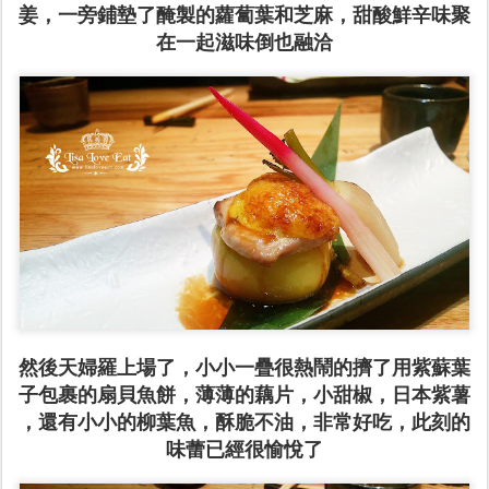
姜，一旁鋪墊了醃製的蘿蔔葉和芝麻，甜酸鮮辛味聚
在一起滋味倒也融洽
然後天婦羅上場了，小小一疊很熱鬧的擠了用紫蘇葉
子包裹的扇貝魚餅，薄薄的藕片，小甜椒，日本紫薯
，還有小小的柳葉魚，酥脆不油，非常好吃，此刻的
味蕾已經很愉悅了