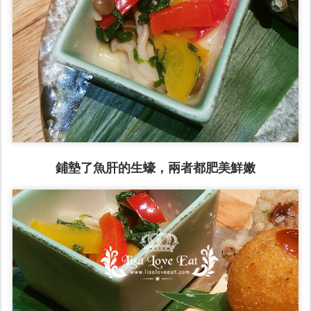
鋪墊了魚肝的生蠔，兩者都肥美鮮嫩