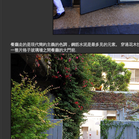
餐廳走的是現代簡約主義的色調，鋼筋水泥是最多見的元素。 穿過花木扶
一整片格子玻璃墻之間餐廳的大門前.