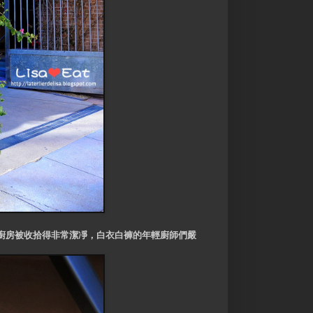
，廚房被收拾得非常潔凈，白衣白褲的年輕廚師們嚴