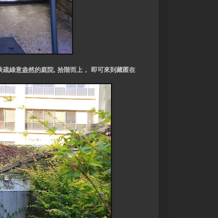
疏綠意盎然的庭院, 拾階而上， 即可來到藏匿在