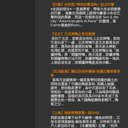
【巴黎】任性吧! 帶你的寶貝狗一起去巴黎
♥念頭的萌生♥ 一直都夢想，帶著小布去我最愛
的巴黎， 無數次我都閉上眼睛勾畫著小布在巴
黎街頭的景象，而這一切都來自於 Sex & the
city "American girls in Paris" 的靈感，當
Carrie被她的Russ...
【北京】北京烤鴨之長安壹號
來到了北京，您要是沒有吃上北京烤鴨，那您
可是白來了一趟，北京烤鴨可是北京最著名的
菜式，選用的是優質肉食鴨，果木炭火烤制，
色澤紅潤，肉質肥而不膩。北京烤鴨分為「掛
爐烤鴨」與「燜爐烤鴨」兩大流派，掛爐烤鴨
和燜爐烤鴨片法不同，掛爐烤鴨講究每一塊肉
上都必須有皮，而燜爐烤鴨是皮肉分離...
【生活點滴】難以抗拒的優雅-英國古董骨瓷茶
杯
當馬可波羅將第一罐茶葉帶到英國的國土的
同時也運進了中國的陶瓷茶杯. 英國人細膩、
講究，想到熱茶燙手，為中式茶杯加了耳柄，
再附設一個盛著茶杯的小碟，只為喝茶時顯得
儀態優雅，這樣的英式茶具200多年來成了英
國歷史的一部份. 為了讓陶瓷變得更輕巧，陶
瓷之父...
【上海】海派懷舊家宴~ 福1088
我家老爺這輩子似乎只鐘情一種魚的料理： 江
浙名菜清蒸鰣魚 鰣魚素來名貴，古時候不是大
戶人家也吃不起，《冷廬雜識》記載：“杭州