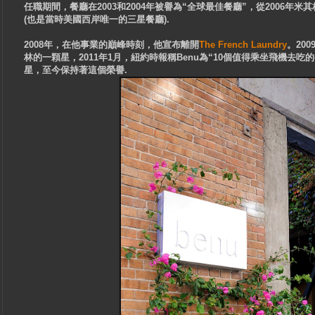
任職期間，餐廳在2003和2004年被譽為“全球最佳餐廳”，從2006年
(也是當時美國西岸唯一的三星餐廳).
2008年，在他事業的巔峰時刻，他宣布離開
The French Laundry
。20
林的一顆星，2011年1月，紐約時報稱Benu為“10個值得乘坐飛機去吃
星，至今保持著這個榮譽.