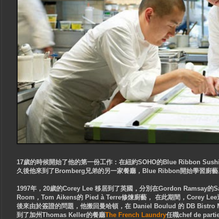
17歲的時候開始了他的第一份工作：在紐約SOHO的Blue Ribbon S
久後他來到了Bromberg兄弟的另一家餐廳，Blue Ribbon開始學習廚
1997年，20歲的Corey Lee 移居到了英國，分別在Gordon Ramsay的Savoy 
Room，Tom Aikens的 Pied à Terre修煉廚藝， 在此期間，Core
後來由於簽證的問題，他搬回曼哈頓，在 Daniel Boulud 的 DB Bistr
到了加州Thomas Keller的餐廳
The French Laundry
任職chef de par