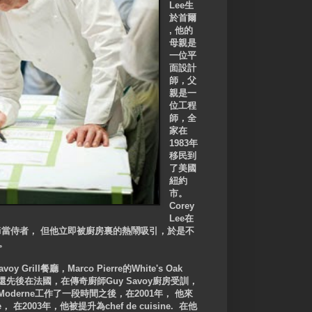
Lee生
於首爾
, 他的
母親是
一位平
面設計
師，父
親是一
位工程
師，全
家在
1983年
移民到
了美國
紐約
市。
Corey
Lee在
ushi當侍者， 但他立即被廚房裏的熱鬧吸引，於是不
藝。
Grill餐廳，Marco Pierre的White's Oak
y Lee還先後在法國，在傳奇廚師Guy Savoy廚房受訓，
o Moderne工作了一段時間之後，在2001年， 他來
tie， 在2003年，他被提升為chef de cuisine. 在他