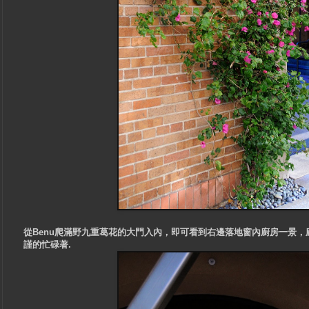
從Benu爬滿野九重葛花的大門入內，即可看到右邊落地窗內廚房一景
謹的忙碌著.