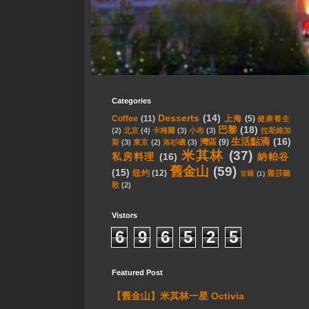
Categories
Desserts
(14)
Coffee
(11)
上海
(5)
健康養生
巴黎
(18)
(2)
北京
(4)
卡梅爾
(3)
小布
(3)
拉斯維加
生活點滴
(16)
灣區
(9)
斯
(3)
東京
(2)
洛杉磯
(3)
米其林
(37)
私房料理
(16)
納帕谷
舊金山
(59)
(15)
纽约
(12)
麗莎聽
首爾
(1)
歌
(2)
Vistors
6
9
6
5
2
5
Featured Post
【舊金山】米其林一星 Octivia