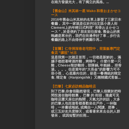
在南方發揚光大，有了獨立的風格。...
【舊金山】米其林一星 Wako 和香おまかせコ
ース
2016年舊金山米其林的名單上新晉了三家日本
餐廳， 其中一家就是位於列治文區小唐人街
Clement上的年輕日式料理" 和香おまかせコ
ース " , 於是便約了朋友前往探食. 舊金山的夜
晚總是寒冷的，我們在街邊停好了車，步行去
餐廳的路上不由得伸手將圍巾再...
【首爾】仁寺洞深巷老宅院中，荷葉飯專門定
食店 “嫘祖” 뉘조
這是我第一次踏足首而，一切都是新鮮的， 滿
腦子都想著啤酒炸雞，烤韓牛， 什麼什麼一只
雞，Cheese辣炒雞排，部隊鍋, 年糕鍋， 排骨
湯。。。。但是當年的“大長金”的影響力可不
容小視， 心底最向往的，卻是一餐傳統的韓定
食. 韓定食（Hanjongshik）又稱韓國式客飯...
【巴黎】七家必訪精品咖啡店
到了巴黎,你會很顯然發現，巴黎人很樂於把時
間投資在咖啡館裏， 巴黎 的 街頭，隨處可見
咖啡店露天座位的熱鬧，天氣允許的話，大多
的巴黎人包括遊客都喜歡坐在戶外，一杯咖
啡，一本書或報紙, 或獨自一人閱讀、想事，
或三五好友共度聊天，或看著來來去去的人群
發呆， 或因短暫的狂雨...