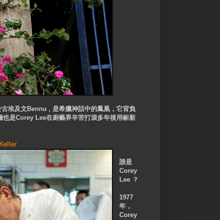
意於古埃及文Bennu , 是希臘神話中的鳳凰，它背負
是Corey Lee在廚藝界辛苦打滾多年後用嶄新
eller
誰是
Corey
Lee ？
1977
年，
Corey