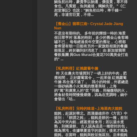
鰣魚初出時，豪貴爭以餉遺，價值貴，寒不得
食也。凡賓筵，魚例處後，獨鰣先登。”《仁
恕堂筆記》也說：“鰣魚初出時，率千錢一
尾，非達官巨賈，不得...
【舊金山】翡翠江南~ Crystal Jade Jiang
Nan
不是沒有期待的。 多年前的輝煌一時的 海景
假日翠亨村 落幕的時刻，多少的舊金山食客唏
噓不已， 每每經過長年空置的舊址， 心裡都
會希望有朝一日能有另外一家旗鼓相當的餐廳
能落足，終於聽到好消息了： 由 新加坡翡翠
餐飲集團 與Gus Murad合資花700萬美金打造
的“ ...
【私房料理】紅燒蘿蔔牛腩
昨 天在農夫市場買到了一磅上好的牛肉，肥
瘦相間， 正好蘿蔔當令， 一起來做 紅燒蘿蔔
牛腩 再合適不過了 。 我小的時候，外婆總是
一個砂鍋裏小火篤篤的燉著美味，上海
的“篤”和廣東人的“炆 ”同義，用極微弱的火，
將食材長時間慢慢煨燉，因為在烹調時，鍋中
會發出「咕...
【私房料理】兒時的味道~上海菜肉大餛飩
餛飩，起源於華北。西漢揚雄所作《方言》中
提到：「餅謂之飩」，餛飩是餅的一種，差別
為其中夾內餡，經蒸煮後食用；若以湯水煮
熟，則稱湯餅。 古人認為這是一種密封的包，
稱為渾沌，依據華夏造字的規則，後來才稱為
餛飩。在當時，餛飩與餃並無區別。后来餛飩