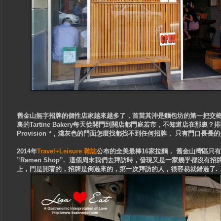
舊金山無字招牌的個性店家越來越多了，首當其沖是
麵
包坊的第一把交椅”T
裏的Tartine Bakery每天從開門到關店都門庭若市，不知道店在那裏？排隊
Provision “ , 淺灰色的門面怎麼找都找不到任何招牌， 只有門口
2014年
Travel+Leisure 雜誌
公布的全美最棒16家拉麵， 舊金山灣區只有一家
”Ramen Shop”. 這個周末我們去拜訪時，發現又是一家幾乎都沒有招
上，門是開著的，招牌是倒過來的，第一次拜訪的人，很容易就錯過了.