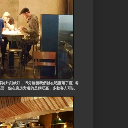
片刻就好，15分鐘後我們就在吧臺落了座. 餐
裏面一點在廚房旁邊的是麵吧臺，多數客人可以一