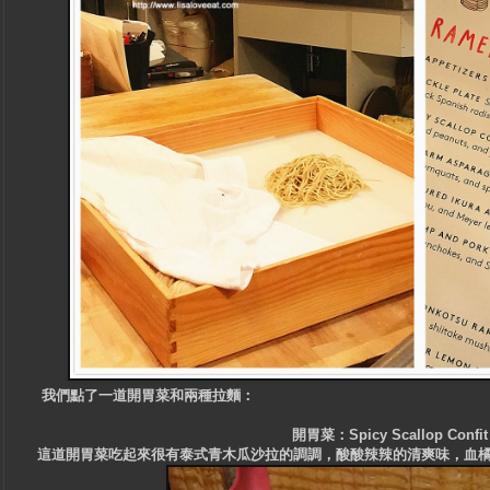
我們點了
一道開胃菜和
兩種拉麵：
開胃菜：Spicy Scallop Confi
這道開胃菜吃起來很有泰式青木瓜沙拉的調調，酸酸辣辣的清爽味，血