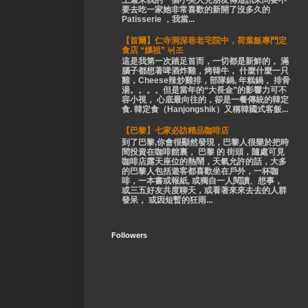
上週末我的一個小美人兒朋友傳短訊來問要不
要去吃一家她非常喜歡的新開了沒多久的
Patisserie ，我當...
【首爾】仁寺洞深巷老宅院中，荷葉飯專門定
食店 “嫘祖” 뉘조
這是我第一次踏足首而，一切都是新鮮的， 滿
腦子都想著啤酒炸雞，烤韓牛， 什麼什麼一只
雞，Cheese辣炒雞排，部隊鍋, 年糕鍋， 排骨
湯。。。。但是當年的“大長金”的影響力可不
容小視， 心底最向往的，卻是一餐傳統的韓定
食. 韓定食（Hanjongshik）又稱韓國式客飯...
【巴黎】七家必訪精品咖啡店
到了巴黎,你會很顯然發現，巴黎人很樂於把時
間投資在咖啡館裏， 巴黎 的 街頭，隨處可見
咖啡店露天座位的熱鬧，天氣允許的話，大多
的巴黎人包括遊客都喜歡坐在戶外，一杯咖
啡，一本書或報紙, 或獨自一人閱讀、想事，
或三五好友共度聊天，或看著來來去去的人群
發呆， 或因短暫的狂雨...
Followers