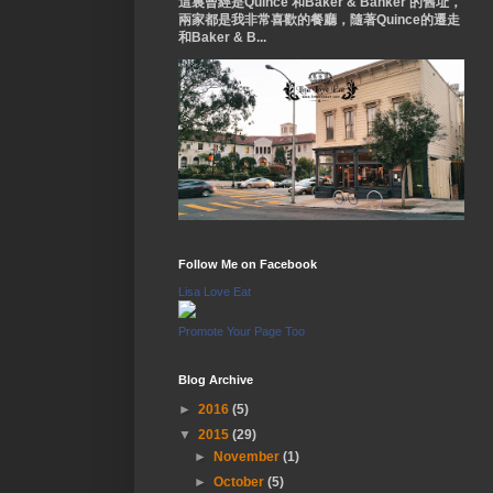
這裏曾經是Quince 和Baker & Banker 的舊址，
兩家都是我非常喜歡的餐廳，隨著Quince的遷走
和Baker & B...
Follow Me on Facebook
Lisa Love Eat
Promote Your Page Too
Blog Archive
►
2016
(5)
▼
2015
(29)
►
November
(1)
►
October
(5)