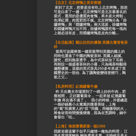
【北京】北京烤鴨之長安壹號
來到了北京，您要是沒有吃上北京烤鴨，那您
可是白來了一趟，北京烤鴨可是北京最著名的
菜式，選用的是優質肉食鴨，果木炭火烤制，
色澤紅潤，肉質肥而不膩。北京烤鴨分為「掛
爐烤鴨」與「燜爐烤鴨」兩大流派，掛爐烤鴨
和燜爐烤鴨片法不同，掛爐烤鴨講究每一塊肉
上都必須有皮，而燜爐烤鴨是皮肉分離...
【生活點滴】難以抗拒的優雅-英國古董骨瓷茶
杯
當馬可波羅將第一罐茶葉帶到英國的國土的
同時也運進了中國的陶瓷茶杯. 英國人細膩、
講究，想到熱茶燙手，為中式茶杯加了耳柄，
再附設一個盛著茶杯的小碟，只為喝茶時顯得
儀態優雅，這樣的英式茶具200多年來成了英
國歷史的一部份. 為了讓陶瓷變得更輕巧，陶
瓷之父...
【私房料理】紅燒蘿蔔牛腩
昨 天在農夫市場買到了一磅上好的牛肉，肥
瘦相間， 正好蘿蔔當令， 一起來做 紅燒蘿蔔
牛腩 再合適不過了 。 我小的時候，外婆總是
一個砂鍋裏小火篤篤的燉著美味，上海
的“篤”和廣東人的“炆 ”同義，用極微弱的火，
將食材長時間慢慢煨燉，因為在烹調時，鍋中
會發出「咕...
【上海】海派懷舊家宴~ 福1088
我家老爺這輩子似乎只鐘情一種魚的料理： 江
浙名菜清蒸鰣魚 鰣魚素來名貴，古時候不是大