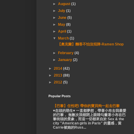
►
August
(1)
►
July
(1)
►
June
(5)
►
May
(8)
►
April
(1)
▼
March
(1)
【奧克蘭】麵香不怕沒招牌-Ramen Shop
►
February
(4)
►
January
(2)
►
2014
(42)
►
2013
(88)
►
2012
(5)
Popular Posts
【巴黎】任性吧! 帶你的寶貝狗一起去巴黎
♥念頭的萌生♥ 一直都夢想，帶著小布去我最愛
的巴黎， 無數次我都閉上眼睛勾畫著小布在巴
黎街頭的景象，而這一切都來自於 Sex & the
city "American girls in Paris" 的靈感，當
Carrie被她的Russ...