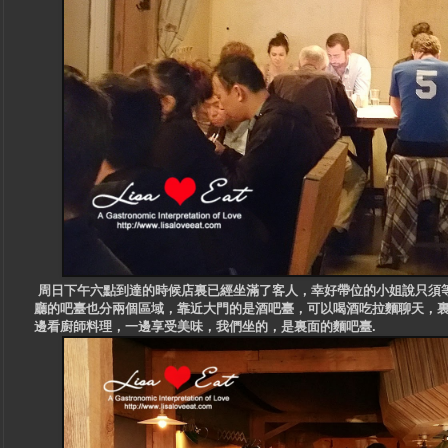
周日下午六點到達的時候店裏已經坐滿了客人，幸好帶位的小姐說只須等待
廳的吧臺也分兩個區域，靠近大門的是酒吧臺，可以喝酒吃拉麵聊天，
邊看廚師料理，一邊享受美味，我們坐的，是裏面的麵吧臺.