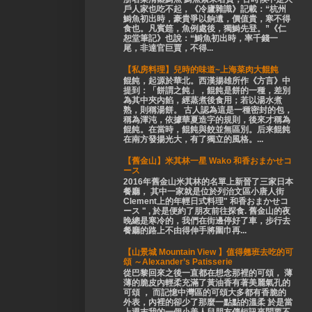
戶人家也吃不起，《冷廬雜識》記載：“杭州
鰣魚初出時，豪貴爭以餉遺，價值貴，寒不得
食也。凡賓筵，魚例處後，獨鰣先登。”《仁
恕堂筆記》也說：“鰣魚初出時，率千錢一
尾，非達官巨賈，不得...
【私房料理】兒時的味道~上海菜肉大餛飩
餛飩，起源於華北。西漢揚雄所作《方言》中
提到：「餅謂之飩」，餛飩是餅的一種，差別
為其中夾內餡，經蒸煮後食用；若以湯水煮
熟，則稱湯餅。 古人認為這是一種密封的包，
稱為渾沌，依據華夏造字的規則，後來才稱為
餛飩。在當時，餛飩與餃並無區別。后来餛飩
在南方發揚光大，有了獨立的風格。...
【舊金山】米其林一星 Wako 和香おまかせコ
ース
2016年舊金山米其林的名單上新晉了三家日本
餐廳， 其中一家就是位於列治文區小唐人街
Clement上的年輕日式料理" 和香おまかせコ
ース " , 於是便約了朋友前往探食. 舊金山的夜
晚總是寒冷的，我們在街邊停好了車，步行去
餐廳的路上不由得伸手將圍巾再...
【山景城 Mountain View 】值得翹班去吃的可
頌 ～Alexander’s Patisserie
從巴黎回來之後一直都在想念那裡的可頌， 薄
薄的脆皮內輕柔充滿了黃油香有著美麗氣孔的
可頌 ， 而記憶中灣區的可頌大多都有香脆的
外表，內裡的卻少了那麼一點點的溫柔 於是當