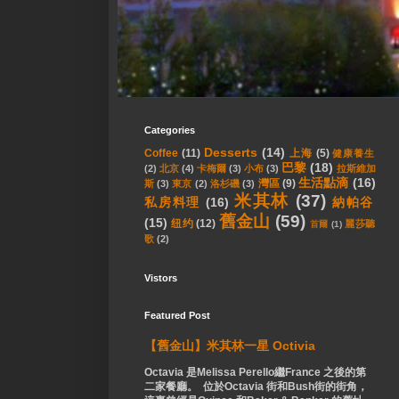
Categories
Desserts
(14)
Coffee
(11)
上海
(5)
健康養生
巴黎
(18)
(2)
北京
(4)
卡梅爾
(3)
小布
(3)
拉斯維加
生活點滴
(16)
灣區
(9)
斯
(3)
東京
(2)
洛杉磯
(3)
米其林
(37)
私房料理
(16)
納帕谷
舊金山
(59)
(15)
纽约
(12)
麗莎聽
首爾
(1)
歌
(2)
Vistors
Featured Post
【舊金山】米其林一星 Octivia
Octavia 是Melissa Perello繼France 之後的第
二家餐廳。 位於Octavia 街和Bush街的街角，