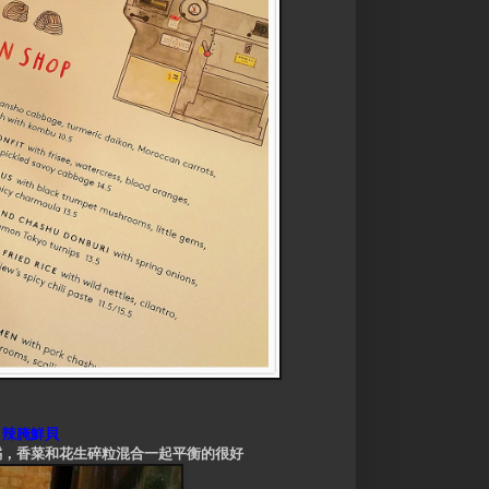
t
辣腌鮮貝
橘，香菜和花生碎粒混合一起平衡的很好