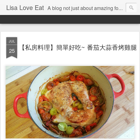
Lisa Love Eat
A blog not just about amazing food , but also about the things I love
JUL
【私房料理】簡單好吃~ 番茄大蒜香烤雞腿
25