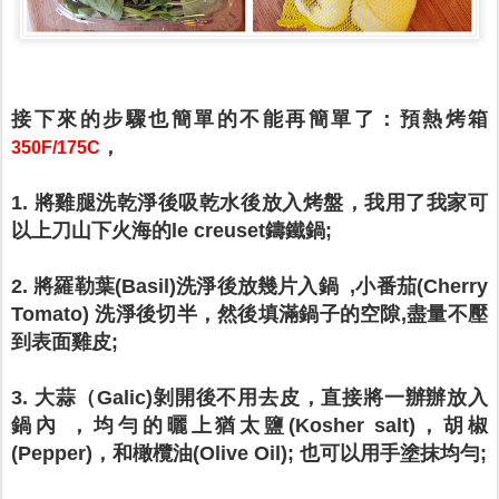
接下來的步驟也簡單的不能再簡單了：
預熱烤箱
，
350F/175C
1. 將雞腿洗乾淨後吸乾水後放入烤盤，我用了我家可
以上刀山下火海的le creuset鑄鐵鍋;
2. 將羅勒葉(Basil)洗淨後放幾片入鍋 ,小番茄(Cherry
Tomato) 洗淨後切半，然後填滿鍋子的空隙,盡量不壓
到表面雞皮;
3. 大蒜（Galic)剝開後不用去皮，直接將一辦辦放入
鍋內 ，均勻的曬上猶太鹽(Kosher salt)，胡椒
(Pepper)，和橄欖油(Olive Oil); 也可以用手塗抹均勻;