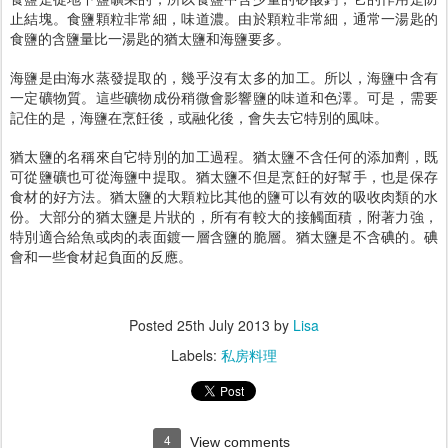
止結塊。食鹽顆粒非常細，味道濃。由於顆粒非常細，通常一湯匙的
食鹽的含鹽量比一湯匙的猶太鹽和海鹽要多。
海鹽是由海水蒸發提取的，幾乎沒有太多的加工。所以，海鹽中含有
一定礦物質。這些礦物成份稍微會影響鹽的味道和色澤。可是，需要
記住的是，海鹽在烹飪後，或融化後，會失去它特別的風味。
猶太鹽的名稱來自它特別的加工過程。猶太鹽不含任何的添加劑，既
可從鹽礦也可從海鹽中提取。猶太鹽不但是烹飪的好幫手，也是保存
食材的好方法。猶太鹽的大顆粒比其他的鹽可以有效的吸收肉類的水
份。大部分的猶太鹽是片狀的，所有有較大的接觸面積，附著力強，
特別適合給魚或肉的表面鍍一層含鹽的脆層。猶太鹽是不含碘的。碘
會和一些食材起負面的反應。
Posted
25th July 2013
by
Lisa
Labels:
私房料理
4
View comments