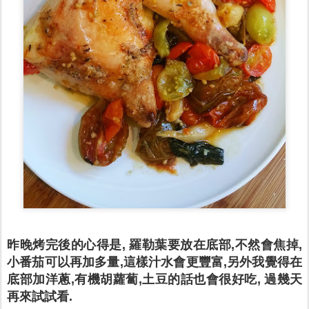
昨晚烤完後的心得是, 羅勒葉要放在底部,不然會焦掉,
小番茄可以再加多量,這樣汁水會更豐富,另外我覺得在
底部加洋蔥,有機胡蘿蔔,土豆的話也會很好吃
,
過幾天
再來試試看.