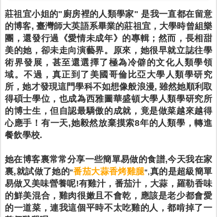
莊祖宜小姐的"廚房裡的人類學家" 是我一直都在留意
的博客, 臺灣師大英語系畢業的莊祖宜，大學時曾組樂
團，還發行過《愛情未成年》的專輯；然而，長相甜
美的她，卻未走向演藝界。原來，她很早就立誌往學
術界發展，甚至還選擇了極為冷僻的文化人類學領
域。不過，真正到了美國哥倫比亞大學人類學研究
所，她才發現這門學科不如想像般浪漫, 雖然她順利取
得碩士學位，也成為西雅圖華盛頓大學人類學研究所
的博士生，但自認最驕傲的成就，竟是做菜越來越得
心應手！有一天,她毅然放棄摸索8年的人類學，轉進
餐飲學校.
她在博客裏常常分享一些簡單易做的食譜,今天我在家
裏,就試做了她的
番茄大蒜香烤雞腿
真的是超級簡單
"
",
易做又美味營養呢!有雞汁，番茄汁，大蒜，羅勒香味
的鮮美混合，雞肉很嫩且不會乾，應該是老少都會愛
的一道菜，連我這個平時不太吃雞的人，都啃掉了一