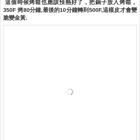
這個時候烤箱也應該預熱好了，把鍋子放入烤箱，
350F 烤80分鐘,最後的10分鐘轉到500F,這樣皮才會變
脆變金黃.