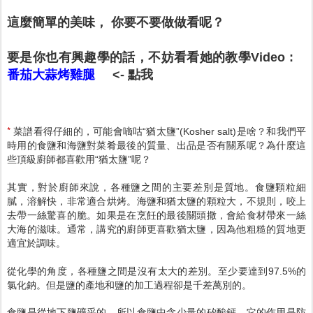
這麼簡單的美味， 你要不要做做看呢？
要是你也有興趣學的話，不妨看看她的教學Video :
番茄大蒜烤雞腿
<- 點我
*
菜譜看得仔細的，可能會嘀咕“猶太鹽”(Kosher salt)是啥？和我們平
時用的食鹽和海鹽對菜肴最後的質量、出品是否有關系呢？為什麼這
些頂級廚師都喜歡用“猶太鹽”呢？
其實，對於廚師來說，各種鹽之間的主要差別是質地。食鹽顆粒細
膩，溶解快，非常適合烘烤。海鹽和猶太鹽的顆粒大，不規則，咬上
去帶一絲驚喜的脆。如果是在烹飪的最後關頭撒，會給食材帶來一絲
大海的滋味。通常，講究的廚師更喜歡猶太鹽，因為他粗糙的質地更
適宜於調味。
從化學的角度，各種鹽之間是沒有太大的差別。至少要達到97.5%的
氯化鈉。但是鹽的產地和鹽的加工過程卻是千差萬別的。
食鹽是從地下鹽礦采的，所以食鹽中含少量的矽酸鈣，它的作用是防