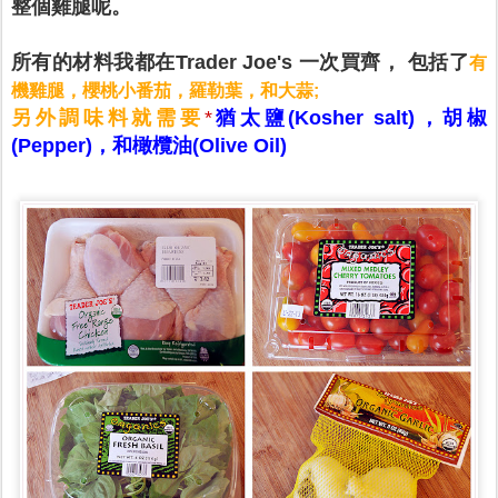
整個雞腿呢。
所有的材料我都在Trader Joe's 一次買齊， 包括了
有
機雞腿，櫻桃小番茄，羅勒葉，和大蒜;
另外調味料就需要
*
猶太鹽(Kosher salt)，胡椒
(Pepper)，和橄欖油(Olive Oil)