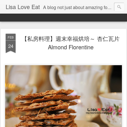
Lisa Love Eat
A blog not just about amazing food , but also about the things I love
【私房料理】週末幸福烘培～ 杏仁瓦片
FEB
24
Almond Florentine