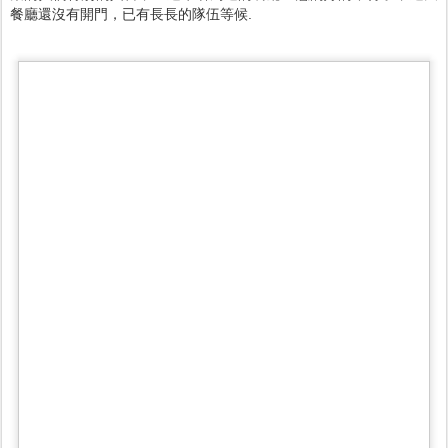
餐廳還沒有開門，已有長長的隊伍等候.