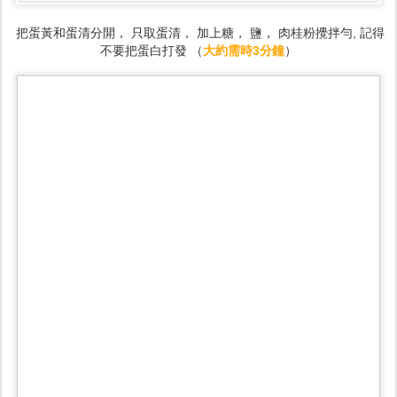
把蛋黃和蛋清分開， 只取蛋清， 加上糖， 鹽， 肉桂粉攪拌勻, 記得
不要把蛋白打發 （
大約需時3分鐘
）