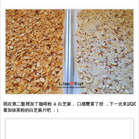
我在第二盤裡加了咖啡粉 & 白芝麻， 口感豐富了些 ，下一次來試試
看加抹茶粉的白芝麻片吧 ：）