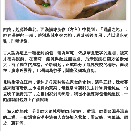
餛飩，起源於華北。西漢揚雄所作《方言》中提到：「餅謂之飩」，
餛飩是餅的一種，差別為其中夾內餡，經蒸煮後食用；若以湯水煮
熟，則稱湯餅。
古人認為這是一種密封的包，稱為渾沌，依據華夏造字的規則，後來
才稱為餛飩。在當時，餛飩與餃並無區別。后来餛飩在南方發揚光
大，有了獨立的風格。至唐朝起，正式區分了餛飩與餃的稱呼。而现
在，廣東叫雲吞， 巴蜀稱為抄手，閩臺又稱為扁食。
兒時生活在江南，餛飩是母親時常在家做的食物，清早五點，我就要
起來隨著母親去市場買肉買菜，母親常常要我先去排隊買餛鈍皮，怕
去晚了就賣完了，之後回家剁肉熬湯，我從小就練得包餛鈍絕技，一
刻鐘就能包好上百個餛鈍。
上海人吃餛鈍，分菜肉大餛飩與鮮肉小餛飩， 雞湯、肉骨頭湯是湯底
的上選。一般還會在湯中隨個人喜好加入紫菜，蛋皮絲、榨菜絲、蝦
皮、蔥花等。