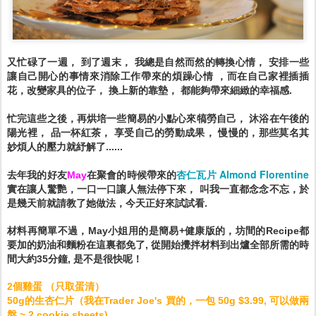
又忙碌了一週， 到了週末， 我總是自然而然的轉換心情， 安排一些
讓自己開心的事情來消除工作帶來的煩躁心情 ，而在自己家裡插插
花，改變家具的位子， 換上新的靠墊， 都能夠帶來細緻的幸福感.
忙完這些之後，再烘培一些簡易的小點心來犒勞自己， 沐浴在午後的
陽光裡， 品一杯紅茶， 享受自己的勞動成果， 慢慢的，那些莫名其
妙煩人的壓力就紓解了......
杏仁瓦片 Almond Florentine
去年我的好友
May
在聚會的時候帶來的
實在讓人驚艷，一口一口讓人無法停下來， 叫我一直都念念不忘，於
是幾天前就請教了她做法，今天正好來試試看.
材料再簡單不過，May小姐用的是簡易+健康版的，坊間的Recipe都
要加的奶油和麵粉在這裏都免了, 從開始攪拌材料到出爐全部所需的時
間大約35分鐘, 是不是很快呢！
2個雞蛋 （只取蛋清）
50g的生杏仁片（我在Trader Joe's 買的，一包 50g $3.99, 可以做兩
盤 ~ 2 cookie sheets)