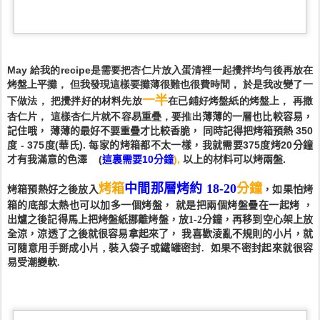
May 給我的recipe是需要把杏仁片放入蛋清裡一起攪拌均勻後再放在
烤盤上平攤， 但我發現這樣要攤薄很難也很費時間， 於是我改變了一
一半
下做法， 把攪拌好的材料先放
在已鋪好烤盤紙的烤盤上， 再撒
杏仁片， 這樣杏仁片就不容易重疊，要推出
薄薄的一層也比較容易，
記住哦， 薄薄的最好不要重疊才比較香脆， 同時記得把
烤箱預熱 350
度 - 375度(華氏). 每家的烤箱都不太一樣，我就需要375度烤20分鐘
才有我滿意的色澤
(
這裏需要10分鐘
),
以上的材料可以烤兩盤.
烤箱
中間那層
烤約
18-20
分鐘
烤箱預熱好之後放入
，如果怕烤
箱的底部太熱也可以加多一個烤盤， 就是把兩個烤盤疊在一起烤 ，
出爐之後記得馬上把烤盤紙挪離烤盤，放
1-2
分鐘，再移到空心架上放
全涼，涼透了之後就很容易拿起來了， 我喜歡淩亂不規則的小片，就
可隨意用手掰成小片 , 裝入袋子或鐵罐密封. 如果不密封起來就很容
易受潮變軟.