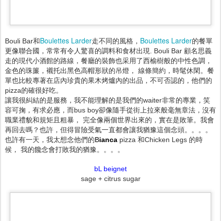
Boulettes Larder
Boulettes Larder
Bouli Bar和
走不同的風格，
的餐單
更像聯合國，常常有令人驚喜的調料和食材出現. Bouli Bar 顧名思義
走的現代小酒館的路線，餐廳的裝飾也采用了西榆樹般的中性色調，
金色的珠簾，襯托出黑色高帽形狀的吊燈， 線條簡約，時髦休閑。餐
單也比較專著在店內珍貴的果木烤爐內的出品，不可否認的，他們的
pizza的確很好吃。
讓我很糾結的是服務，我不能理解的是我們的waiter非常的專業，笑
容可掬，有求必應，而bus boy卻像隨手從街上拉來般毫無章法，沒有
職業禮貌和規矩且粗暴， 完全像兩個世界出來的，實在是敗筆。我會
再回去嗎？也許，但得冒險受氣一直都會讓我猶豫這個念頭。。。。
也許有一天，我太想念他們的
B
ianca
pizza 和Chicken Legs 的時
候， 我的饞念會打敗我的猶豫。。。。
bL beignet
sage + citrus sugar