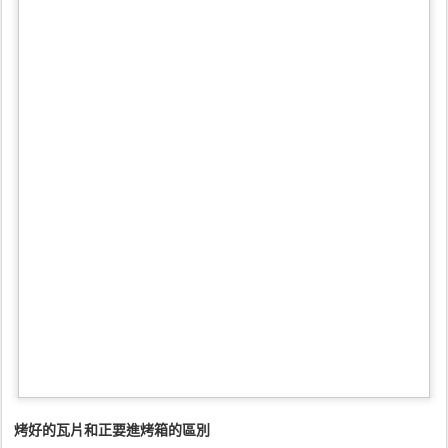
烤好的瓦片和正要進烤箱的區別