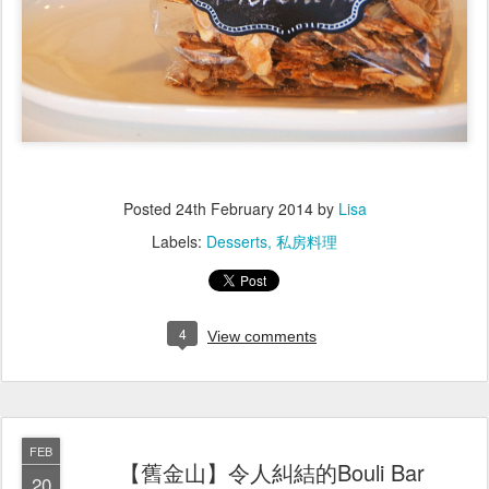
Posted
24th February 2014
by
Lisa
Labels:
Desserts
私房料理
4
View comments
FEB
【舊金山】令人糾結的Bouli Bar
20