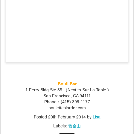
Bouli Bar
1 Ferry Bldg Ste 35 （Next to Sur La Table )
San Francisco, CA 94111
Phone：(415) 399-1177
bouletteslarder.com
Posted
20th February 2014
by
Lisa
Labels:
舊金山