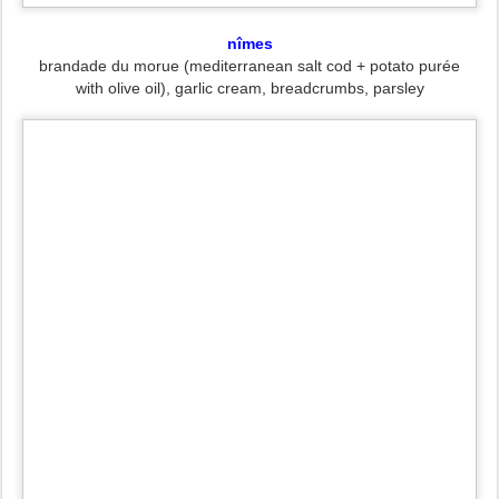
nîmes
brandade du morue (mediterranean salt cod + potato purée
with olive oil), garlic cream, breadcrumbs, parsley