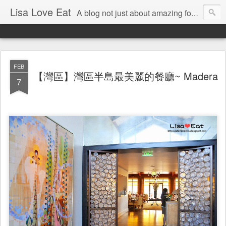
Lisa Love Eat
A blog not just about amazing food , but also about the things I love
FEB
【灣區】灣區半島最美麗的餐廳~ Madera
7