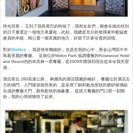
時光荏苒， 又到了我長尾巴的時候了，我和女友們，都會在彼此特別
的日子裏選定一個地方來慶祝，此刻，我總是充分的發揮著外貌協會
會員的本能，精心選一個美麗的地方，好留下許多珍貴的回憶。
Madera
對於
， 我是情有獨鐘的，也是在我的心中，舊金山灣區中半
島最美麗的餐廳。 這個位於Melon Park 低調優雅的Rosewood Hotel
and Resort內的米其林一星餐廳，從2009年開張到現在從未令我失望
過。
酒店靠近 280高速公路， 兩層高的酒店隱藏的極好， 餐廳位於酒店左
迎面而來的，是采用了銅和氣泡形狀的磨砂玻璃組
方的側門。入門後
合成的餐廳大門，顏色歡快的抽象畫， 從踏入餐廳的門口那一刻開
始，我的心情就愉快了起來。