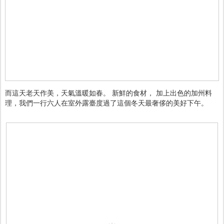
而這天老天作美，天氣溫暖如春。
新鮮的食材， 加上
出色的加州料
理，我們一行六人在室外露臺度過了這個冬天最奢侈的美好下午。