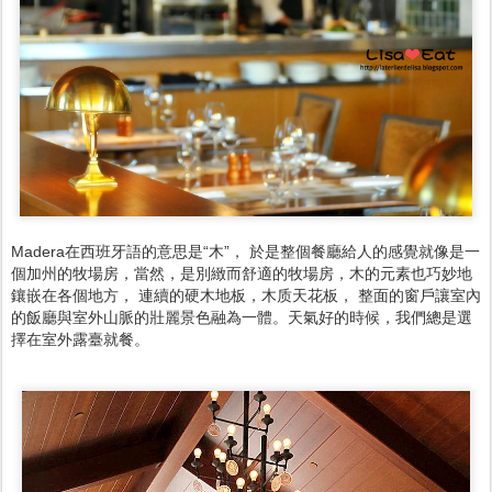
Madera在​​西班牙語的意思是“木”， 於是整個餐廳給人的感覺就像是一
個加州的牧場房，當然，是別緻而舒適的牧場房，木的元素也巧妙地
鑲嵌在各個地方， 連續的硬木地板，木质天花板， 整面的窗戶讓室內
的飯廳與室外山脈的壯麗景色融為一體。天氣好的時候，我們總是選
擇在室外露臺就餐。