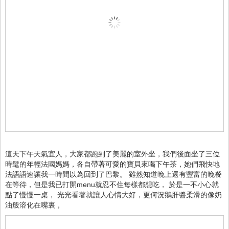
這天下午天氣宜人，大家都跑到了美麗的室外坐，我們後面坐了三位
時髦的年輕法國媽媽，各自帶著可愛的寶貝來喝下午茶，她們飛快地
法語語速讓我一時間以為回到了巴黎。 雖然知道晚上還有豐富的晚餐
，
在等待，但是我已打開menu就忍不住每樣都想吃
於是一不小心就
點了慢慢一桌， 光光看著就讓人心情大好，更何況鵝肝醬柔滑的像奶
油般溶化在嘴裏，