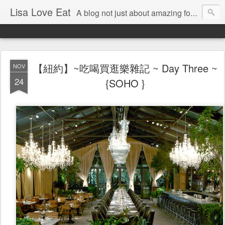
Lisa Love Eat
A blog not just about amazing food , but also about the things I love
【紐約】~吃喝買逛樂雜記 ~ Day Three ~
NOV
24
{SOHO }