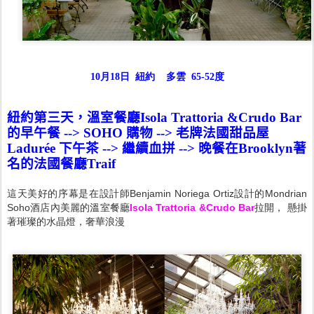
10月18日 紐約 多雲 65-52度
紐約第三天，
溫室餐廳
Isola Trattoria &Crudo Bar
的早午餐
--> SOHO
購物
-->
老牌法國甜品屋
Ladur
é
e
下午茶
-->
繼續血拼
-->
晚餐在Brooklyn著
名的法國餐廳
Traif
這天美好的序幕是在設計師Benjamin Noriega Ortiz設計的Mondrian
Soho酒店內美麗的溫室餐廳
Isola Trattoria &Crudo Bar
拉開， 懸掛
著璀璨的水晶燈，奢華浪漫