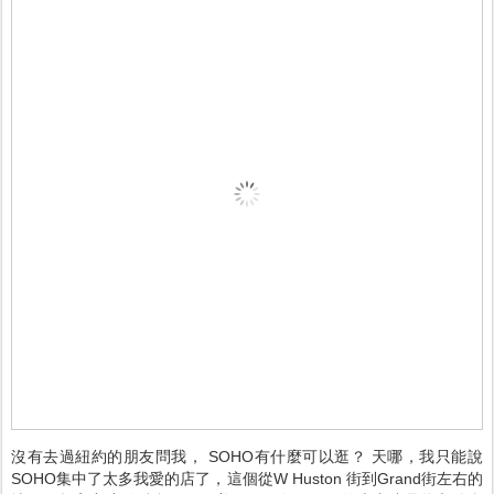
沒有去過紐約的朋友問我， SOHO有什麼可以逛？ 天哪，我只能說
SOHO集中了太多我愛的店了，這個從W Huston 街到Grand街左右的