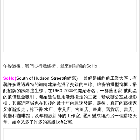
.
午餐過後，我們步行幾條街，就來到熱鬧的SoHo
SoHo(
South of Hudson Street的縮寫)， 曾經是紐約的工業大區，有
著許多透過獨特的鐵鑄建築充滿了交錯的曲線、綿密的拱型窗框，搭
配招牌的鐵鑄逃生梯，在1960-70年代開始著名，一群藝術家 被此區
的廉價租金吸引，開始進佔租用漸漸搬走的工廠，變成辦公室及攝影
樓，其鄰近區域也在其後的數十年內急速發展。最後，真正的藝術家
又漸漸搬走，餘下香 水店、家具店、古董店、畫廊、舊貨店、書店、
餐廳和咖啡館，及年輕設計師的工作室, 逐漸變成紐約另一個購物天
堂。如今又多了許多的高級Loft公寓.