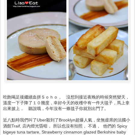
吃飽喝足後繼續血拼Ｓｏｈｏ， 沒想到接近夜晚的時候突然變天，
溫度一下子降了１０幾度，幸好今天的收穫中有一件大毯子，馬上拿
出來披上， 聽說哦，今年沒有一條毯子你就別出門了。
近八點時我們叫了Uber殺到了Brooklyn超爆人氣，坐無虛席的法國小
酒館Traif, 店內燈光昏暗， 所以也沒有拍照， 不過， 他們的 Spicy
bigeye tuna tartare, Strawberry cinnamon glazed Berkshire baby