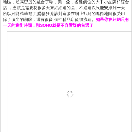
地區，超高密度的融合了歐，美，亞，各種價位的大中小品牌和綜合
店 ，應該是需要花很多天來細細逛的區，不過這次只能安排到一天，
所以只能精華遊了,購物狂應該對這張在網上找到的逛街地圖很受用，
除了頂尖的潮牌，還有很多 個性精品店值得流連。
如果你在紐約只有
一天的逛街時間，那SOHO就是不容置疑的首選了
.