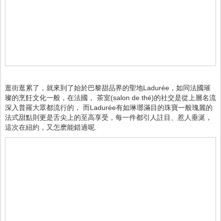
逛街逛累了，就來到了始於巴黎甜品界的聖地Ladurée，如同法國璀
璨的烹飪文化一般，在法國， 茶室(salon de thé)的社交是從上層名流
深入普羅大眾都流行的， 而Ladurée有如琳瑯滿目的珠寶一般瑰麗的
法式甜點則更是舌尖上的至高享受，每一件都引人註目、惹人垂涎，
這次在紐約，又怎麽能錯過呢.