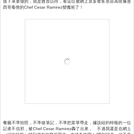
接下來要做的，就是翹首以待，看這位被網上眾多食客形容為很像墨
西哥毒僚的Chef Cesar Ramirez變魔術了！
餐廳不準拍照，不準做筆記，不準把菜單帶走，據說紐約時報的一位
記者不信邪，被Chef Cesar Ramirez轟了出來， 不過我還是在網上