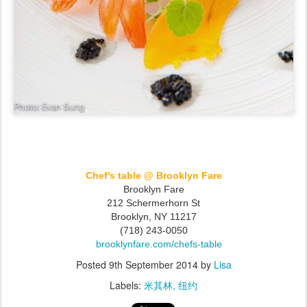
Chef's table @ Brooklyn Fare
Brooklyn Fare
212 Schermerhorn St
Brooklyn
,
NY
11217
(718) 243-0050
brooklynfare.com/chefs-table
Posted
9th September 2014
by
Lisa
Labels:
米其林
纽约