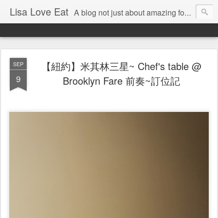
Lisa Love Eat
A blog not just about amazing food , but also about the things I love
【紐約】米其林三星~ Chef's table @
SEP
9
Brooklyn Fare 前奏~訂位記