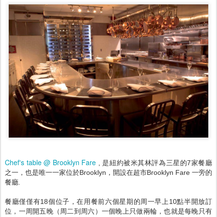
Chef's table @ Brooklyn Fare
, 是紐約被米其林評為三星的7家餐廳
之一，也是唯一一家位於Brooklyn，開設在超市Brooklyn Fare 一旁的
餐廳.
餐廳僅僅有18個位子，在用餐前六個星期的周一早上10點半開放訂
位，一周開五晚（周二到周六）一個晚上只做兩輪，也就是每晚只有