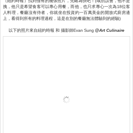
（紐約時報）找到僅有的幾張照片，先睹為快吧！(哦別誤會，他不是
拽，他只是希望食客可以專心用餐，而他，也只求專心一次為18位客
人料理，餐廳沒有侍者，你就坐在投資約一百萬美金的開放式廚房邊
上，看得到所有的料理過程，這是在別的餐廳無法體驗到的經驗)
@
以下的照片來自紐約時報 和 攝影師Evan Sung
Art
Culinaire