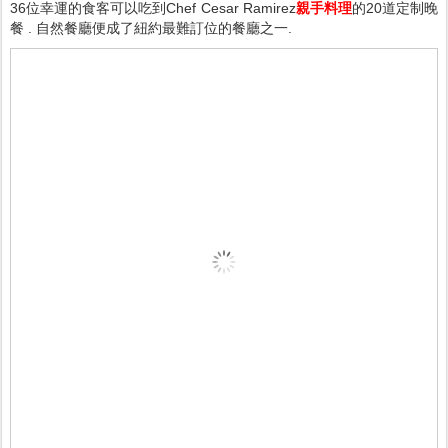
36位幸運的食客可以吃到Chef Cesar Ramirez
親手料理
的20道定制晚
餐 . 自然餐廳便成了紐約最難訂位的餐廳之一.