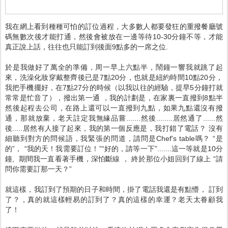
我在網上看到種種可怕的訂位過程，大多數人都要發狂的重撥餐廳號
碼無數次後才能打通，然後會被放在一邊等待10-30分鐘不等，才能
真正說上話，往往也只能訂到後面9點多的一席之位.
於是我做好了萬全的準備，周一早上六點半，鬧鐘一響我就跳了起
來，洗澡化妝穿戴整齊後已是7點20分，也就是紐約時間10點20分，
我把手機擺好，在7點27分的時候（以我以往的經驗，提早5分鐘打就
常常是忙音了），撥出第一通 ，我的計劃是，在家裏一直撥到8點半
然後起程去公司，在路上還可以一直撥到九點，如果九點還沒有撥
通，那就放棄，老天註定我無緣品嘗.......然後........居然通了......然
後.....居然有人接了起來，我的第一個反應是，我打錯了電話？ 沒有
細聽到對方的問候語，我緊張的問道，請問是Chef's table嗎？ “是
的”， “我的天！我需要訂位！”“好的，請等一下”.......這一等就是10分
鐘, 期間我一直看著手機，深怕斷線 ， 終於那位小姐回到了線上 “請
問你需要訂那一天？”
就這樣，我訂到了預期的日子和時間，掛了電話我還是有點懵， 訂到
了？，真的就這樣輕易的訂到了？真的這樣的幸運？老天太眷顧我
了！