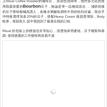
上Ritual Coffee Roaster的咖啡豆， 原因也很簡單，他們多元化的使
Bourbon
用我最喜愛的
豆子，無論是單一品種或混合 ， 淺烘焙後
的豆子香味都極其誘人，各種水果酸味調性中和的恰到好處，我在手
沖時會選擇加多20%的豆子，搭配Heavy Cream 後甜度增加，Body
較厚，尾韻長久,從中我找到了最適合我的口味.
Ritual 的包裝上的標簽也非常貼心，清楚地表明產地，豆子種類和基
調, 使得挑選的工作變得再容易不過.