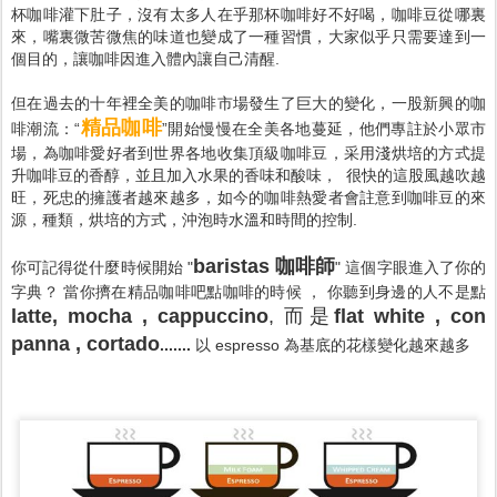
杯咖啡灌下肚子，沒有太多人在乎那杯咖啡好不好喝，咖啡豆從哪裏
來，嘴裏微苦微焦的味道也變成了一種習慣，大家似乎只需要達到一
個目的，讓咖啡因進入體內讓自己清醒.
但在過去的十年裡全美的咖啡市場發生了巨大的變化，一股新興的咖
精品咖啡
啡潮流：“
”開始慢慢在全美各地蔓延，他們專註於小眾市
場，為咖啡愛好者到世界各地收集頂級咖啡豆，采用淺烘培的方式提
升咖啡豆的香醇，並且加入水果的香味和酸味， 很快的這股風越吹越
旺，死忠的擁護者越來越多，如今的咖啡熱愛者會註意到咖啡豆的來
源，種類，烘培的方式，沖泡時水溫和時間的控制.
baristas 咖啡師
你可記得從什麼時候開始 "
" 這個字眼進入了你的
字典？ 當你擠在精品咖啡吧點咖啡的時候 ， 你聽到身邊的人不是點
latte, mocha , cappuccino
, 而是
flat white , con
panna , cortado
.......
以 espresso 為基底的花樣變化越來越多