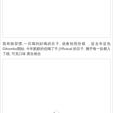
我有個習慣,一旦喝到好喝的豆子, 就會拍照存檔 , 從去年這包
Gihombo開始, 今年默默的也喝了不少Rutual 的豆子, 幾乎每一款都入
了檔, 可見口味 實在相合