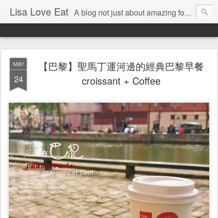
Lisa Love Eat
A blog not just about amazing food , but also about the things I love
【巴黎】聖馬丁運河邊的經典巴黎早餐
MAY
24
croissant + Coffee