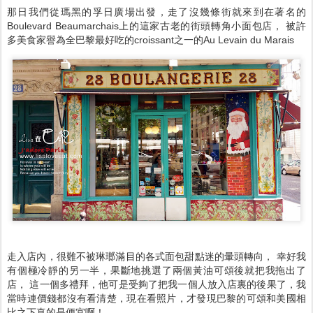
那日我們從瑪黑的孚日廣場出發，走了沒幾條街就來到在著名的
Boulevard Beaumarchais上的這家古老的街頭轉角小面包店， 被許
多美食家譽為全巴黎最好吃的croissant之一的Au Levain du Marais
走入店內，很難不被琳瑯滿目的各式面包甜點迷的暈頭轉向， 幸好我
有個極冷靜的另一半，果斷地挑選了兩個黃油可頌後就把我拖出了
店， 這一個多禮拜，他可是受夠了把我一個人放入店裏的後果了，我
當時連價錢都沒有看清楚，現在看照片，才發現巴黎的可頌和美國相
比之下真的是便宜啊！