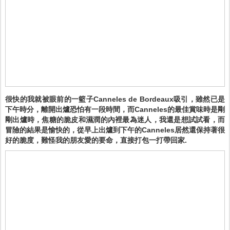
很快的我就被眼前的一籃子Canneles de Bordeaux吸引，雖然已是
下午時分，離開出爐恐怕有一段時間，而Canneles的最佳賞味時是剛
剛出爐時，焦糖的脆皮和濕潤的內裡最為迷人，我還是想試試看，而
冒險的結果是愉快的，從早上出爐到下午的Canneles居然還保持著很
好的脆度，難怪我的朋友愛的要命，直接打包一打帶回家.