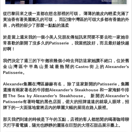
從巴黎回來之後一直都在想念那裡的可頌， 薄薄的脆皮內輕柔充滿了
黃油香有著美麗氣孔的可頌 ， 而記憶中灣區的可頌大多都有香脆的外
表，內裡的卻少了那麼一點點的溫柔
於是當上週末我的一個小美人兒朋友傳短訊來問要不要去吃一家她非
常喜歡的新開了沒多久的Patisserie ，我當然說好，而且最好越快越
好啊！
我們決定了週三的下午翹班幾個小時去拜訪這家她讚不絕口，位於舊
金山灣區中半島山景城最熱鬧的Castro街上的Alexander’s
Patisserie。
Alexander集團在灣區赫赫有名， 除了這家新開的Patisserie , 集團
還擁有兩家著名的牛排館Alexander’s Steakhouse
和一家海鮮牛排
館The Sea by Alexander’s Steakhouse。 新開的Alexander’s
Patisserie有著時髦的黑色店面，偌大的招牌遠遠的就吸人眼球，招
牌下的一大面落地窗將店內的華麗大幅的展現在路人眼裡。
那天我們到達的時候是下午的五點，店裡的客人都悠閒的喝著咖啡聊
天打字看電腦，陽光也靜靜的灑落在巨型的大理石甜品展示臺上。