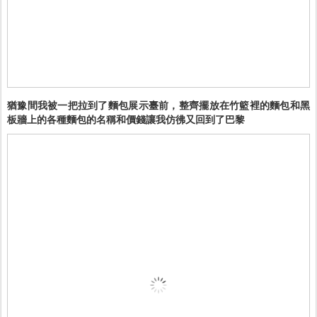
猶豫間我被一把拉到了麵包展示臺前，整齊擺放在竹籃裡的麵包和黑
板牆上的各種麵包的名稱和價錢讓我仿彿又回到了巴黎