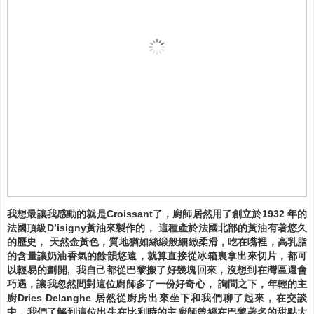
我想最讓我感動的就是Croissant了，廚師居然用了創立於1932 年的
法國頂級D’isigny黃油來製作的， 這種產於法國北部的黃油有著悠久
的歷史， 天然金黃色，質地猶如絲緞般細緻柔滑，吃在嘴裡，高乳脂
的含量讓奶油香氣的餘韻悠遠，就算直接從冰箱裏拿出來切片，都可
以輕易的劃開, 我自己都從巴黎搬了好幾塊回來，沒想到在灣區還會
巧遇，讓我忽然間對這位廚師多了一份好奇心， 詢問之下，年輕的主
廚Dries Delanghe 居然從廚房出來坐下和我們聊了起來，在交談
中，我們了解到這位出生在比利時的主廚師曾經在巴黎著名的甜點大