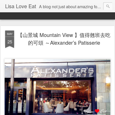
Lisa Love Eat
A blog not just about amazing food , but also about the things I love
【山景城 Mountain View 】值得翹班去吃
MAY
25
的可頌 ～Alexander’s Patisserie