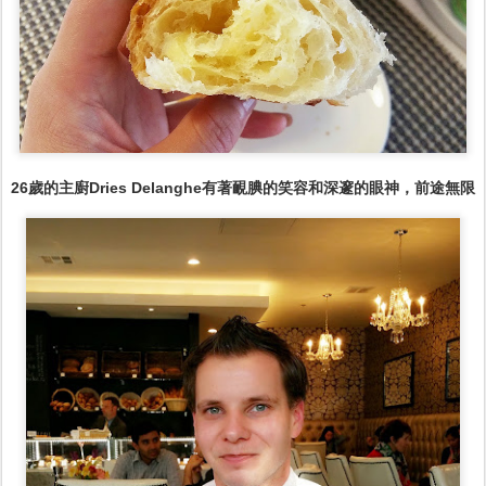
26歲的主廚Dries Delanghe有著靦腆的笑容和深邃的眼神，前途無限