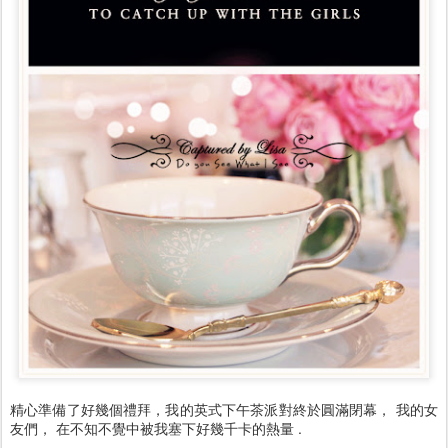
精心準備了好幾個禮拜，我的英式下午茶派對終於圓滿閉幕， 我的女
友們， 在不知不覺中被我塞下好幾千卡的熱量 .