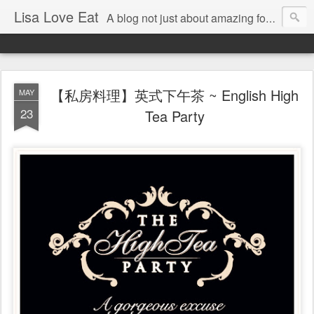
Lisa Love Eat
A blog not just about amazing food , but also about the things I love
【私房料理】英式下午茶 ~ English High
MAY
23
Tea Party