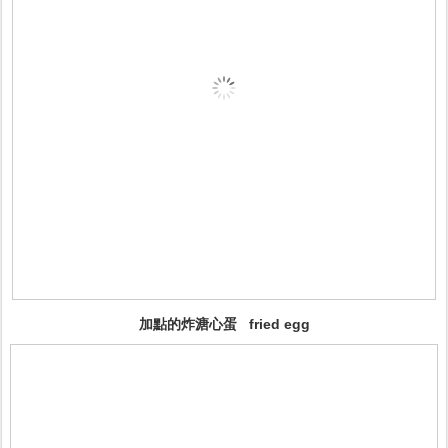
加點的炸
溏心
蛋 fried egg