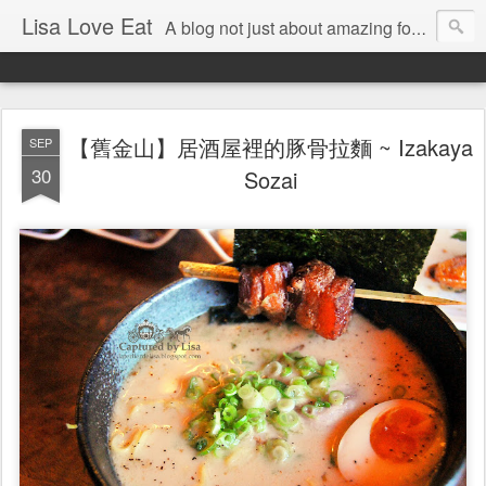
Lisa Love Eat
A blog not just about amazing food , but also about the things I love
【舊金山】居酒屋裡的豚骨拉麵 ~ Izakaya
SEP
30
Sozai