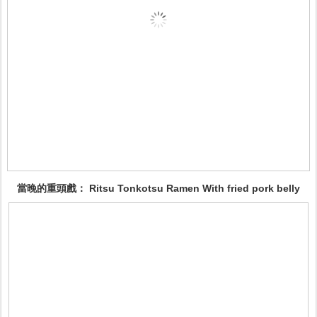
當晚的重頭戲： Ritsu Tonkotsu Ramen With fried pork belly