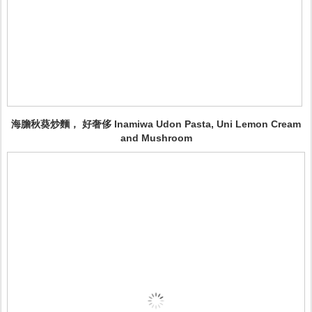
海膽秋葵炒麵， 好奢侈 Inamiwa Udon Pasta, Uni Lemon Cream
and Mushroom