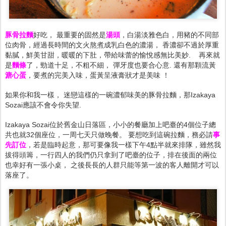
豚骨拉麵
好吃， 最重要的固然是
湯頭
，白湯淡雅色白，用豬的不同部
位肉骨，經過長時間的文火熬煮成乳白色的濃湯， 香濃卻不過於厚重
黏膩，鮮美甘甜，暖暖的下肚，帶給味蕾的愉悅感無比美妙. 再來就
是
麵條
了，勁道十足，不粗不細， 彈牙度也
要
合心意. 還有那顆流黃
溏心蛋
，要煮的完美入味，蛋黃呈液膏狀才是美味 ！
如果你和我一樣， 迷戀這樣的一碗濃郁味美的豚骨拉麵，那Izakaya
Sozai應該不會令你失望.
Izakaya Sozai位於舊金山日落區，小小的餐廳加上吧臺的4個位子總
共也就32個座位，一周七天只做晚餐。 要想吃到這碗拉麵，務必請
事
先訂位
，若是臨時起意，那可要像我一樣下午4點半就來排隊，雖然我
拔得頭籌，一行四人的我們仍只拿到了吧臺的位子，排在後面的兩位
也幸好有一張小桌， 之後長長的人群只能等第一波的客人離開才可以
落座了。