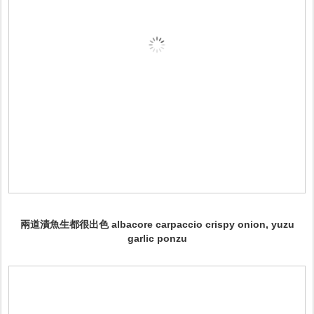
兩道漬魚生都很出色
albacore carpaccio crispy onion, yuzu
garlic ponzu