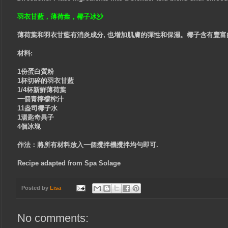
羽衣甘藍，薄荷葉，椰子冰沙
薄荷葉和羽衣甘藍有消炎成分, 也增加肌膚的彈性和保濕。椰子含有豐
材料:
1份蛋白質​​粉
1杯切碎的羽衣甘藍
1/4杯新鮮薄荷葉
一個青檸檬榨汁
11盎司椰子水
1湯匙奇異子
4個冰塊
作法：將所有材料放入一個攪拌機攪拌均勻即可.
Recipe adapted from Spa Solage
Posted by
Lisa
No comments: