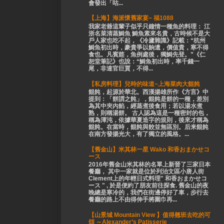
會發出「咕...
【上海】海派懷舊家宴~ 福1088
我家老爺這輩子似乎只鐘情一種魚的料理： 江
浙名菜清蒸鰣魚 鰣魚素來名貴，古時候不是大
戶人家也吃不起，《冷廬雜識》記載：“杭州
鰣魚初出時，豪貴爭以餉遺，價值貴，寒不得
食也。凡賓筵，魚例處後，獨鰣先登。”《仁
恕堂筆記》也說：“鰣魚初出時，率千錢一
尾，非達官巨賈，不得...
【私房料理】兒時的味道~上海菜肉大餛飩
餛飩，起源於華北。西漢揚雄所作《方言》中
提到：「餅謂之飩」，餛飩是餅的一種，差別
為其中夾內餡，經蒸煮後食用；若以湯水煮
熟，則稱湯餅。 古人認為這是一種密封的包，
稱為渾沌，依據華夏造字的規則，後來才稱為
餛飩。在當時，餛飩與餃並無區別。后来餛飩
在南方發揚光大，有了獨立的風格。...
【舊金山】米其林一星 Wako 和香おまかせコ
ース
2016年舊金山米其林的名單上新晉了三家日本
餐廳， 其中一家就是位於列治文區小唐人街
Clement上的年輕日式料理" 和香おまかせコ
ース " , 於是便約了朋友前往探食. 舊金山的夜
晚總是寒冷的，我們在街邊停好了車，步行去
餐廳的路上不由得伸手將圍巾再...
【山景城 Mountain View 】值得翹班去吃的可
頌 ～Alexander’s Patisserie