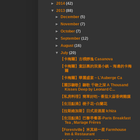
►
2014
(42)
▼
2013
(88)
►
December
(5)
►
November
(7)
►
October
(7)
►
September
(12)
►
August
(16)
▼
July
(20)
【卡梅爾】古樸靜逸 Casanova
【卡梅爾】童話裏的浪漫小鎮 ~ 海邊的卡梅
爾
【卡梅爾】華麗盛宴 ~ L'Auberge Ca
【麗莎聽歌】聽歌 千吻之深 A Thousand
Kisses Deep by Leonard C...
【私房料理】簡單好吃~ 番茄大蒜香烤雞腿
【生活點滴】梔子花~白蘭花
【拉斯維加斯】日式居酒屋 Ichiza
【生活點滴】巴黎早餐茶-Paris Breakfast
Tea , Mariage Frères
【Forestville】米其林一星 Farmhouse
Inn & Restaurant