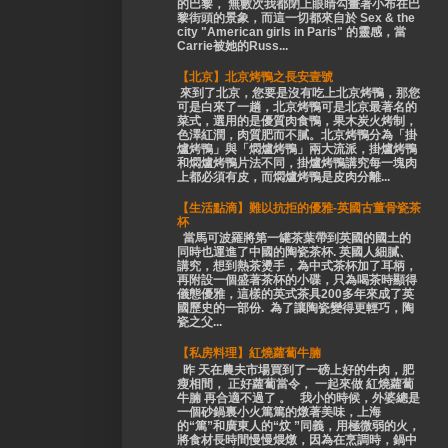
的巴黎， 無數次我都閉上眼睛勾畫著小布在巴
黎街頭的景象，而這一切都來自於 Sex & the
city "American girls in Paris" 的靈感，當
Carrie被她的Russ...
【北京】北京烤鴨之長安壹號
來到了北京，您要是沒有吃上北京烤鴨，那您
可是白來了一趟，北京烤鴨可是北京最著名的
菜式，選用的是優質肉食鴨，果木炭火烤制，
色澤紅潤，肉質肥而不膩。北京烤鴨分為「掛
爐烤鴨」與「燜爐烤鴨」兩大流派，掛爐烤鴨
和燜爐烤鴨片法不同，掛爐烤鴨講究每一塊肉
上都必須有皮，而燜爐烤鴨是皮肉分離...
【生活點滴】難以抗拒的優雅-英國古董骨瓷茶
杯
當馬可波羅將第一罐茶葉帶到英國的國土的
同時也運進了中國的陶瓷茶杯. 英國人細膩、
講究，想到熱茶燙手，為中式茶杯加了耳柄，
再附設一個盛著茶杯的小碟，只為喝茶時顯得
儀態優雅，這樣的英式茶具200多年來成了英
國歷史的一部份. 為了讓陶瓷變得更輕巧，陶
瓷之父...
【私房料理】紅燒蘿蔔牛腩
昨 天在農夫市場買到了一磅上好的牛肉，肥
瘦相間， 正好蘿蔔當令， 一起來做 紅燒蘿蔔
牛腩 再合適不過了 。 我小的時候，外婆總是
一個砂鍋裏小火篤篤的燉著美味，上海
的“篤”和廣東人的“炆 ”同義，用極微弱的火，
將食材長時間慢慢煨燉，因為在烹調時，鍋中