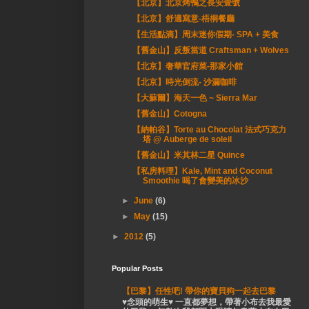
【北京】北京烤鴨之長安壹號
【北京】舒適寫意-梧桐餐廳
【生活點滴】周末迷你假期- SPA + 美食
【舊金山】反叛當道 Craftsman + Wolves
【北京】奢華官府菜-那家小館
【北京】時光倒流- 沙漏咖啡
【大蘇爾】海天一色 ~ Sierra Mar
【舊金山】Cotogna
【納帕谷】Torte au Chocolat 法式巧克力
塔 @ Auberge de soleil
【舊金山】米其林二星 Quince
【私房料理】Kale, Mint and Coconut
Smoothie 喝了會變美的冰沙
►
June
(6)
►
May
(15)
►
2012
(5)
Popular Posts
【巴黎】任性吧! 帶你的寶貝狗一起去巴黎
♥念頭的萌生♥ 一直都夢想，帶著小布去我最愛