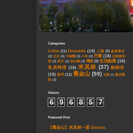
Categories
Desserts
(14)
Coffee
(11)
上海
(5)
健康養生
巴黎
(18)
(2)
北京
(4)
卡梅爾
(3)
小布
(3)
拉斯維加
生活點滴
(16)
灣區
(9)
斯
(3)
東京
(2)
洛杉磯
(3)
米其林
(37)
私房料理
(16)
納帕谷
舊金山
(59)
(15)
纽约
(12)
麗莎聽
首爾
(1)
歌
(2)
Vistors
6
9
6
8
5
7
Featured Post
【舊金山】米其林一星 Octivia