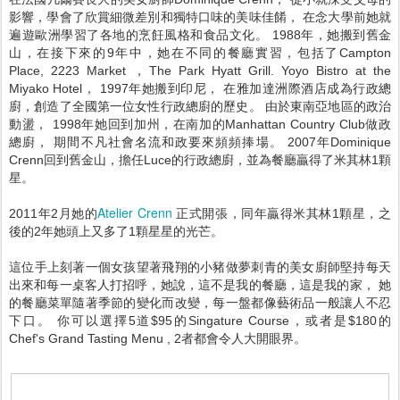
影響，學會了欣賞細微差別和獨特口味的美味佳餚， 在念大學前她就
遍遊歐洲學習了各地的烹飪風格和食品文化。 1988年，她搬到舊金
山，在接下來的9年中，她在不同的餐廳實習，包括了Campton
Place, 2223 Market ，The Park Hyatt Grill. Yoyo Bistro at the
Miyako Hotel， 1997年她搬到印尼， 在雅加達洲際酒店成為行政總
廚，創造了全國第一位女性行政總廚的歷史。 由於東南亞地區的政治
動盪， 1998年她回到加州，在南加的Manhattan Country Club做政
總廚， 期間不凡社會名流和政要來頻頻捧場。 2007年Dominique
Crenn回到舊金山，擔任Luce的行政總廚，並為餐廳贏得了米其林1顆
星。
Atelier Crenn
2011年2月她的
正式開張，同年贏得米其林1顆星，之
後的2年她頭上又多了1顆星星的光芒。
這位手上刻著一個女孩望著飛翔的小豬做夢刺青的美女廚師堅持每天
出來和每一桌客人打招呼，她說，這不是我的餐廳，這是我的家， 她
的餐廳菜單隨著季節的變化而改變，每一盤都像藝術品一般讓人不忍
下口。 你可以選擇5道$95的Singature Course，或者是$180的
Chef's Grand Tasting Menu , 2者都會令人大開眼界。