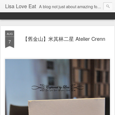
Lisa Love Eat
A blog not just about amazing food , but also about the things I love
AUG
【舊金山】米其林二星 Atelier Crenn
7