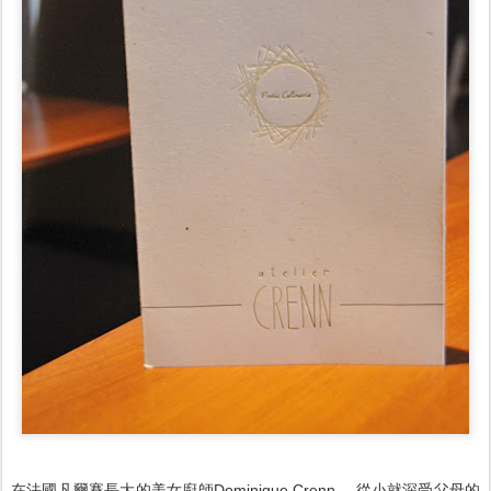
在法國凡爾賽長大的美女廚師Dominique Crenn， 從小就深受父母的